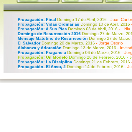
Propagación: Final
Domingo 17 de Abril, 2016
- Juan Carlo
Propagación: Vidas Ordinarias
Domingo 10 de Abril, 2016
Propagación: A Sus Píes
Domingo 03 de Abril, 2016
- Lidia
Domingo de Resurrección 2016
Domingo 27 de Marzo, 2
Mensaje Matutino de Resurrección
Domingo 27 de Marzo
El Salvador
Domingo 20 de Marzo, 2016
- Jorge Osorio
Alabanza y Adoración
Domingo 13 de Marzo, 2016
- Invita
Propagación: Fragancia
Domingo 06 de Marzo, 2016
- Jor
Propagación: Un Modelo
Domingo 28 de Febrero, 2016 - J
Propagación: La Disciplina
Domingo 21 de Febrero, 2016
Propagación: El Amor, 2
Domingo 14 de Febrero, 2016
- J
Propagación: El Amor, 1
Domingo 07 de Febrero, 2016
- J
Propagación: La Iglesia, 2
Domingo 31 de Enero, 2016
- J
Propagación: La Iglesia, 1
Domingo 24 de Enero, 2016
- J
Propagación: La Aventura
Domingo 17 de Enero, 2016
- J
Propagación: El Llamado
Domingo 10 de Enero, 2016
- Ju
Propagación: Introducción
Domingo 03 de Enero, 2016
- 