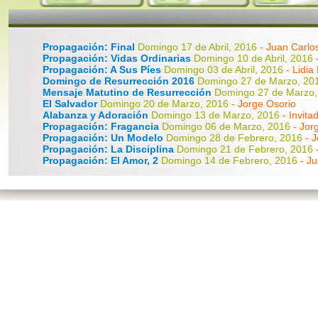
Propagación: Final
Domingo 17 de Abril, 2016
- Juan Carlo
Propagación: Vidas Ordinarias
Domingo 10 de Abril, 2016
Propagación: A Sus Píes
Domingo 03 de Abril, 2016
- Lidia
Domingo de Resurrección 2016
Domingo 27 de Marzo, 2
Mensaje Matutino de Resurrección
Domingo 27 de Marzo
El Salvador
Domingo 20 de Marzo, 2016
- Jorge Osorio
Alabanza y Adoración
Domingo 13 de Marzo, 2016
- Invita
Propagación: Fragancia
Domingo 06 de Marzo, 2016
- Jor
Propagación: Un Modelo
Domingo 28 de Febrero, 2016
- 
Propagación: La Disciplina
Domingo 21 de Febrero, 2016
Propagación: El Amor, 2
Domingo 14 de Febrero, 2016
- J
Propagación: El Amor, 1
Domingo 07 de Febrero, 2016 - Jua
Propagación: La Iglesia, 2
Domingo 31 de Enero, 2016
- J
Propagación: La Iglesia, 1
Domingo 24 de Enero, 2016
- J
Propagación: La Aventura
Domingo 17 de Enero, 2016
- J
Propagación: El Llamado
Domingo 10 de Enero, 2016
- Ju
Propagación: Introducción
Domingo 03 de Enero, 2016
- 