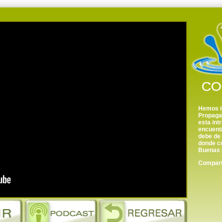
Hemos in
Propagac
esta int
encuentr
debe de
donde co
Buenas 
Comparte