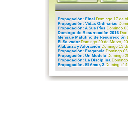
Propagación: Final
Domingo 17 de Ab
Propagación: Vidas Ordinarias
Domi
Propagación: A Sus Píes
Domingo 03
Domingo de Resurrección 2016
Dom
Mensaje Matutino de Resurrección
El Salvador
Domingo 20 de Marzo, 2
Alabanza y Adoración
Domingo 13 d
Propagación: Fragancia
Domingo 06
Propagación: Un Modelo
Domingo 2
Propagación: La Disciplina
Domingo
Propagación: El Amor, 2
Domingo 14
Propagación: El Amor, 1
Domingo 07
Propagación: La Iglesia, 2
Domingo 
Propagación: La Iglesia, 1
Domingo 
Propagación: La Aventura
Domingo 
Propagación: El Llamado
Domingo 1
Propagación: Introducción
Domingo 