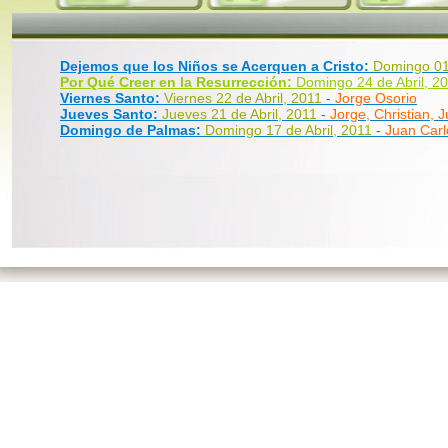
Dejemos que los Niños se Acerquen a Cristo:
Domingo 01
Por Qué Creer en la Resurrección:
Domingo 24 de Abril, 20
Viernes Santo:
Viernes 22 de Abril, 2011
-
Jorge Osorio
Jueves Santo:
Jueves 21 de Abril, 2011
-
Jorge, Christian, 
Domingo de Palmas:
Domingo 17 de Abril, 2011
-
Juan Carl