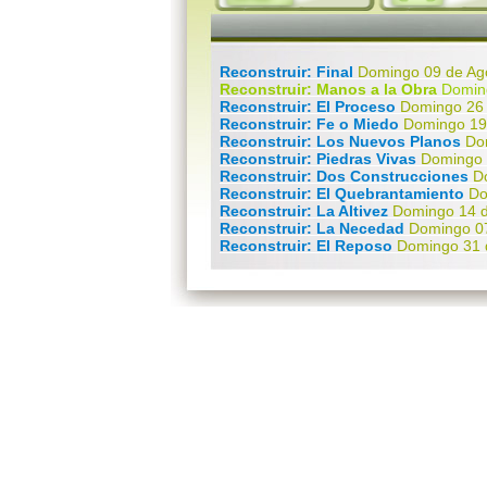
Reconstruir: Final
Domingo 09 de Ag
Reconstruir: Manos a la Obra
Doming
Reconstruir: El Proceso
Domingo 26 
Reconstruir: Fe o Miedo
Domingo 19 
Reconstruir: Los Nuevos Planos
Do
Reconstruir: Piedras Vivas
Domingo 
Reconstruir: Dos Construcciones
D
Reconstruir: El Quebrantamiento
Do
Reconstruir: La Altivez
Domingo 14 d
Reconstruir: La Necedad
Domingo 07
Reconstruir: El Reposo
Domingo 31 
Reconstruir: Captura tus Pensamie
Reconstruir: Tu Elección
Domingo 1
Mensaje a las Madres 2015
Domingo
Reconstruir: Pensamientos
Domingo
Reconstruir: Arrepentimiento
Doming