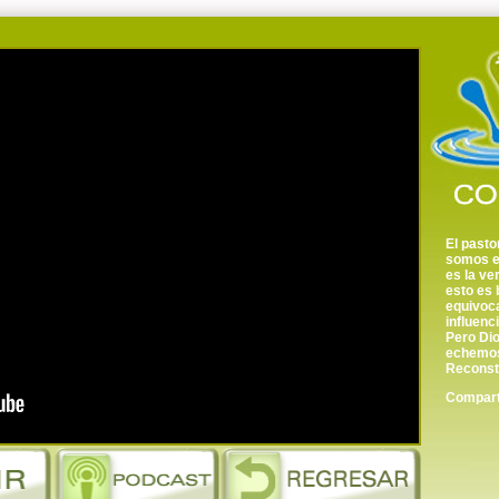
El pasto
somos en
es la ve
esto es 
equivoc
influenc
Pero Dio
echemos
Reconstr
Comparte