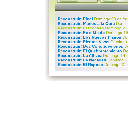
Reconstruir: Final
Domingo 09 de Ag
Reconstruir: Manos a la Obra
Domin
Reconstruir: El Proceso
Domingo 26 d
Reconstruir: Fe o Miedo
Domingo 19 
Reconstruir: Los Nuevos Planos
Do
Reconstruir: Piedras Vivas
Domingo 
Reconstruir: Dos Construcciones
D
Reconstruir: El Quebrantamiento
Do
Reconstruir: La Altivez
Domingo 14 d
Reconstruir: La Necedad
Domingo 07
Reconstruir: El Reposo
Domingo 31 
Reconstruir: Captura tus Pensamie
Reconstruir: Tu Elección
Domingo 1
Mensaje a las Madres 2015
Domingo
Reconstruir: Pensamientos
Domingo
Reconstruir: Arrepentimiento
Doming