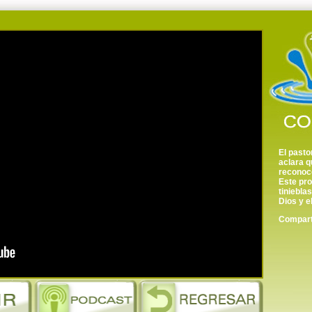
El pasto
aclara q
reconoc
Este pro
tinieblas
Dios y e
Comparte