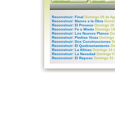
Reconstruir: Final
Domingo 09 de Ag
Reconstruir: Manos a la Obra
Domin
Reconstruir: El Proceso
Domingo 26 
Reconstruir: Fe o Miedo
Domingo 19 
Reconstruir: Los Nuevos Planos
Do
Reconstruir: Piedras Vivas
Domingo 
Reconstruir: Dos Construcciones
D
Reconstruir: El Quebrantamiento
Do
Reconstruir: La Altivez
Domingo 14 d
Reconstruir: La Necedad
Domingo 07
Reconstruir: El Reposo
Domingo 31 
Reconstruir: Captura tus Pensamie
Reconstruir: Tu Elección
Domingo 1
Mensaje a las Madres 2015
Domingo
Reconstruir: Pensamientos
Domingo
Reconstruir: Arrepentimiento
Doming