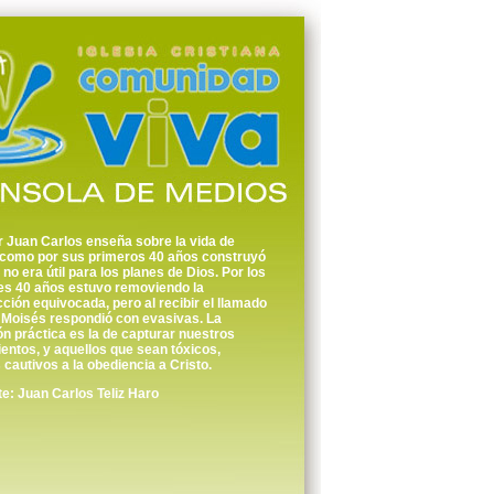
r Juan Carlos enseña sobre la vida de
 como por sus primeros 40 años construyó
 no era útil para los planes de Dios. Por los
es 40 años estuvo removiendo la
ción equivocada, pero al recibir el llamado
 Moisés respondió con evasivas. La
ón práctica es la de capturar nuestros
ntos, y aquellos que sean tóxicos,
s cautivos a la obediencia a Cristo.
: Juan Carlos Teliz Haro