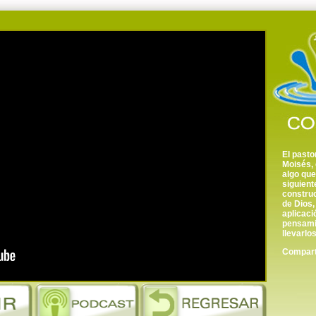
El pasto
Moisés,
algo que
siguient
construc
de Dios,
aplicaci
pensamie
llevarlo
Comparte