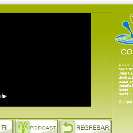
Uno de l
serie Tr
Juan Car
destruc
ganarnos
enseña l
hacer e
hacer.
Comparte