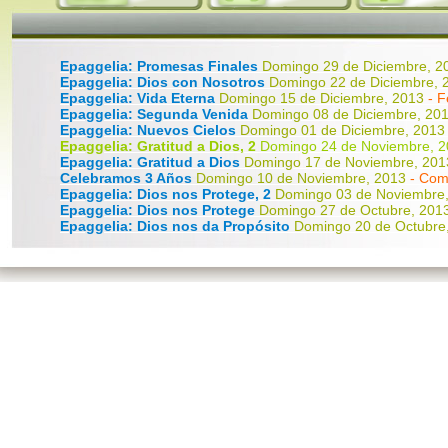
Epaggelia: Promesas Finales
Domingo 29 de Diciembre, 
Epaggelia: Dios con Nosotros
Domingo 22 de Diciembre,
Epaggelia: Vida Eterna
Domingo 15 de Diciembre, 2013
- 
Epaggelia: Segunda Venida
Domingo 08 de Diciembre, 20
Epaggelia: Nuevos Cielos
Domingo 01 de Diciembre, 201
Epaggelia: Gratitud a Dios, 2
Domingo 24 de Noviembre, 20
Epaggelia: Gratitud a Dios
Domingo 17 de Noviembre, 20
Celebramos 3 Años
Domingo 10 de Noviembre, 2013
- Com
Epaggelia: Dios nos Protege, 2
Domingo 03 de Noviembre
Epaggelia: Dios nos Protege
Domingo 27 de Octubre, 201
Epaggelia: Dios nos da Propósito
Domingo 20 de Octubre
Epaggelia: Dios da Fuerzas
Domingo 13 de Octubre, 2013
Consagración del Nuevo Hogar
Domingo 06 de Octubre, 
Epaggelia: Dios nos Enseña
Domingo 15 de Septiembre, 
Epaggelia: Dios nos da Sabiduría
Domingo 08 de Septiem
Epaggelia: Dios nos Libera
Domingo 01 de Septiembre, 2
Epaggelia: Dios nos hace Perseverar
Domingo 25 de Agos
Epaggelia: Dios da Nueva Vida
Domingo 18 de Agosto, 20
Epaggelia: Dios Salva
Domingo 11 de Agosto, 2013
- Jorge
Epaggelia: Dios nos Guía
Domingo 04 de Agosto, 2013
- J
Epaggelia: Dios Restaura
Domingo 28 de Julio, 2013
- Jua
Epaggelia: Promesas para la Familia
Domingo 21 de Julio
Epaggelia: Dios Perdona
Domingo 14 de Julio, 2013
- Jorg
Epaggelia: Dios Sana
Domingo 07 de Julio, 2013
- Jorge O