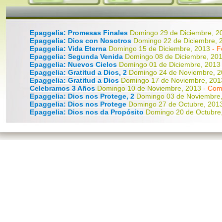
Epaggelia: Promesas Finales
Domingo 29 de Diciembre, 
Epaggelia: Dios con Nosotros
Domingo 22 de Diciembre,
Epaggelia: Vida Eterna
Domingo 15 de Diciembre, 2013
- 
Epaggelia: Segunda Venida
Domingo 08 de Diciembre, 20
Epaggelia: Nuevos Cielos
Domingo 01 de Diciembre, 201
Epaggelia: Gratitud a Dios, 2
Domingo 24 de Noviembre, 
Epaggelia: Gratitud a Dios
Domingo 17 de Noviembre, 20
Celebramos 3 Años
Domingo 10 de Noviembre, 2013
- Com
Epaggelia: Dios nos Protege, 2
Domingo 03 de Noviembre
Epaggelia: Dios nos Protege
Domingo 27 de Octubre, 201
Epaggelia: Dios nos da Propósito
Domingo 20 de Octubre
Epaggelia: Dios da Fuerzas
Domingo 13 de Octubre, 2013 
Consagración del Nuevo Hogar
Domingo 06 de Octubre, 
Epaggelia: Dios nos Enseña
Domingo 15 de Septiembre, 
Epaggelia: Dios nos da Sabiduría
Domingo 08 de Septiem
Epaggelia: Dios nos Libera
Domingo 01 de Septiembre, 2
Epaggelia: Dios nos hace Perseverar
Domingo 25 de Agos
Epaggelia: Dios da Nueva Vida
Domingo 18 de Agosto, 20
Epaggelia: Dios Salva
Domingo 11 de Agosto, 2013
- Jorge
Epaggelia: Dios nos Guía
Domingo 04 de Agosto, 2013
- J
Epaggelia: Dios Restaura
Domingo 28 de Julio, 2013
- Jua
Epaggelia: Promesas para la Familia
Domingo 21 de Julio
Epaggelia: Dios Perdona
Domingo 14 de Julio, 2013
- Jorg
Epaggelia: Dios Sana
Domingo 07 de Julio, 2013
- Jorge O